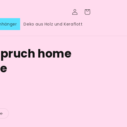
Einloggen
Warenkorb
anhänger
Deko aus Holz und Keraflott
 Spruch home
me
Variante
ge
ausverkauft
oder
nicht