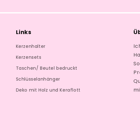
Links
Ü
Ic
Kerzenhalter
Ha
Kerzensets
So
Taschen/ Beutel bedruckt
Pr
Schlüsselanhänger
Qu
mi
Deko mit Holz und Keraflott