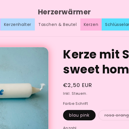
Herzerwärmer
Kerzenhalter
Taschen & Beutel
Kerzen
Schlüssel
Kerze mit
sweet ho
Normaler
€2,50 EUR
Preis
Inkl. Steuern.
Farbe Schrift
blau pink
rosa oran
Anzahl