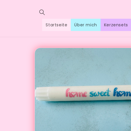
Direkt
zum
Inhalt
Startseite
Über mich
Kerzensets
Zu
Produktinformationen
springen