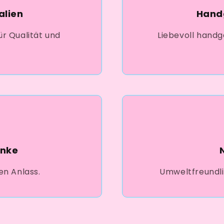
alien
Hand
ür Qualität und
Liebevoll handge
enke
en Anlass.
Umweltfreundli