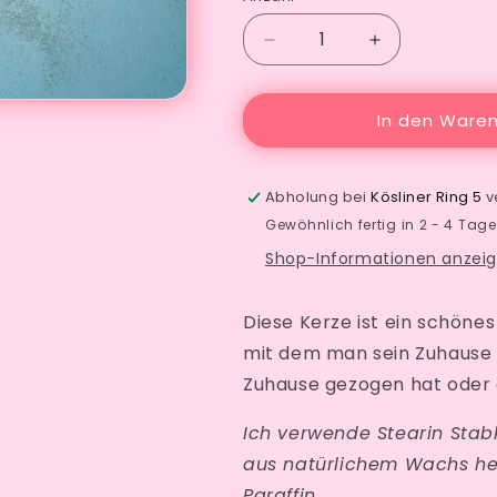
Verringere
Erhöhe
die
die
Menge
Menge
für
für
In den Waren
Kerze
Kerze
mit
mit
Spruch
Spruch
Abholung bei
Kösliner Ring 5
v
home
home
Gewöhnlich fertig in 2 - 4 Tag
sweet
sweet
Shop-Informationen anzei
home
home
Diese Kerze ist ein schöne
mit dem man sein Zuhause t
Zuhause gezogen hat oder 
Ich verwende Stearin Stabk
aus natürlichem Wachs her
Paraffin.